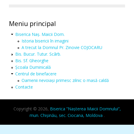
Meniu principal
Biserica Naș. Maicii Dom.
Istoria bisericii în imagini
A trecut la Domnul Pr. Zinovie COJOCARU
Bis. Bucur. Tutur. Scârb.
Bis. Sf. Gheorghe
Şcoala Duminicală
Centrul de binefacere
Oamenii nevoiaşi primesc zilnic o masă caldă
Contacte
Copyright © 2026,
Biserica ”Nașterea Maicii Domnului”,
mun. Chișinău, sec. Ciocana, Moldova
.