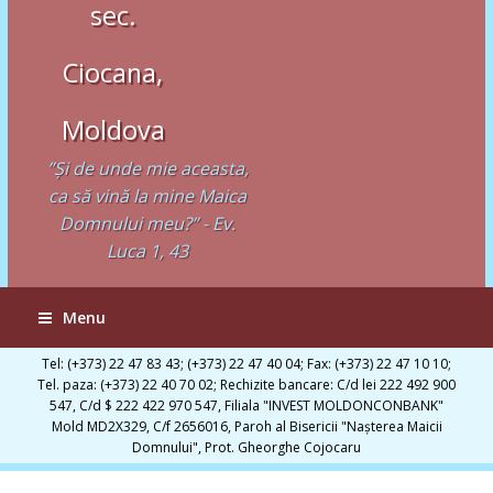
sec.
Ciocana,
Moldova
”Şi de unde mie aceasta,
ca să vină la mine Maica
Domnului meu?” - Ev.
Luca 1, 43
Menu
Tel: (+373) 22 47 83 43; (+373) 22 47 40 04; Fax: (+373) 22 47 10 10;
Tel. paza: (+373) 22 40 70 02; Rechizite bancare: C/d lei 222 492 900
547, C/d $ 222 422 970 547, Filiala "INVEST MOLDONCONBANK"
Mold MD2X329, C/f 2656016, Paroh al Bisericii "Naşterea Maicii
Domnului", Prot. Gheorghe Cojocaru