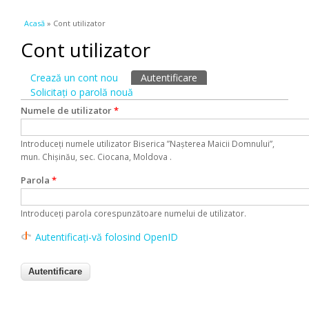
Eşti aici
Acasă
» Cont utilizator
Cont utilizator
Taburi primare
Crează un cont nou
Autentificare
(tab activ)
Solicitaţi o parolă nouă
Numele de utilizator
*
Introduceţi numele utilizator Biserica ”Nașterea Maicii Domnului”,
mun. Chișinău, sec. Ciocana, Moldova .
Parola
*
Introduceţi parola corespunzătoare numelui de utilizator.
Autentificați-vă folosind OpenID